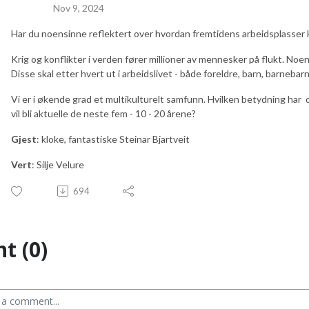
Nov 9, 2024
Har du noensinne reflektert over hvordan fremtidens arbeidsplasser k
Krig og konflikter i verden fører millioner av mennesker på flukt. Noe
Disse skal etter hvert ut i arbeidslivet - både foreldre, barn, barnebar
Vi er i økende grad et multikulturelt samfunn. Hvilken betydning har 
vil bli aktuelle de neste fem - 10 - 20 årene?
Gjest
: kloke, fantastiske Steinar Bjartveit
Vert
: Silje Velure
694
t (0)