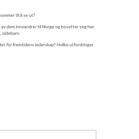
ommer til å se ut?
n av dem innvandrer til Norge og bosetter seg her.
n, oldebarn.
det for fremtidens lederskap? Hvilke utfordringer