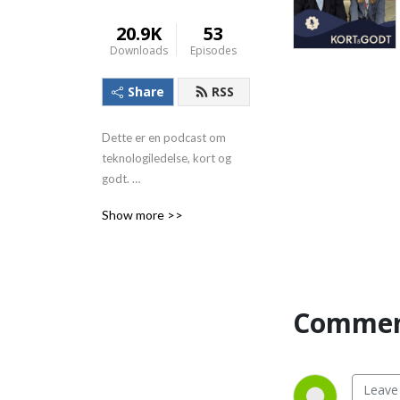
20.9K
53
Downloads
Episodes
Share
RSS
Dette er en podcast om 
teknologiledelse, kort og 
godt. 

Vi i Gnist ønsker å gi tilbake 
Show more >>
og vil med denne podcasten 
dele kunnskap om moderne 
ledelse i en høyteknologisk 
hverdag.

Commen
https://www.youtube.com/watch?
v=_yz0ixhviok