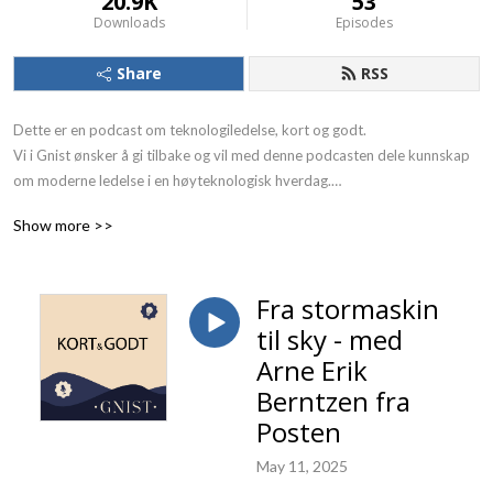
20.9K
53
Downloads
Episodes
Share
RSS
Dette er en podcast om teknologiledelse, kort og godt. 

Vi i Gnist ønsker å gi tilbake og vil med denne podcasten dele kunnskap 
om moderne ledelse i en høyteknologisk hverdag.

Show more >>
https://www.youtube.com/watch?v=_yz0ixhviok
Fra stormaskin
til sky - med
Arne Erik
Berntzen fra
Posten
May 11, 2025