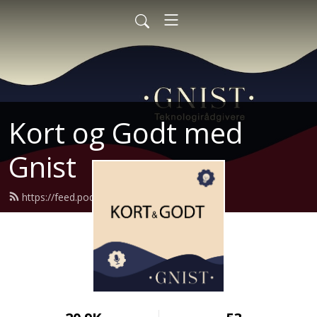
Kort og Godt med
Gnist
https://feed.podbean.com/Kogmg/feed.xml